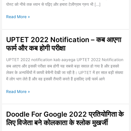
होंगी
पोस्ट को नीचे तक ध्यान से पढ़िए और हमारा टेलीग्राम ग्रुप भी […]
भर्तियां
Read More »
UPTET 2022 Notification – कब आएगा
UPTET
2022
फार्म और कब होगी परीक्षा
Notification
–
UPTET 2022 notification kab aayega UPTET 2022 Notification
कब
कब आएगा और इसकी परीक्षा कब होगी यह सबसे बड़ा सवाल हो गया है और इसको
आएगा
लेकर के अभ्यर्थियों में काफी बेचैनी देखी जा रही है। UPTET में हर साल बड़ी संख्या
फार्म
में लोग भाग लेते हैं और वह इसकी तैयारी करते हैं इसलिए उन्हें फार्म आने
और
कब
Read More »
होगी
परीक्षा
Doodle For Google 2022 प्रतियोगिता के
Doodle
For
लिए विजेता बने कोलकाता के श्लोक मुखर्जी
Google