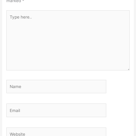
marked
*
Type
here..
Name
Email
Website