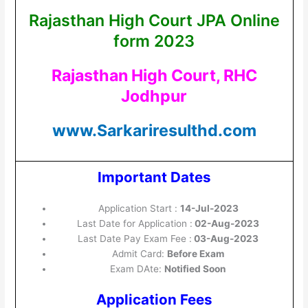
Rajasthan High Court JPA Online
form 2023
Rajasthan High Court, RHC
Jodhpur
www.Sarkariresulthd.com
Important Dates
Application Start :
14-Jul-2023
Last Date for Application :
02-Aug-2023
Last Date Pay Exam Fee :
03-Aug-2023
Admit Card:
Before Exam
Exam DAte:
Notified Soon
Application Fees