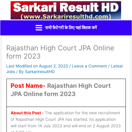
Skip
to
content
सभी कैटेगरी के लिए यहां क्लिक करें
Rajasthan High Court JPA Online
form 2023
Last Modified on August 2, 2023 /
Leave a Comment
/
Latest
Jobs
/ By
SarkariresultHD
Post Name-
Rajasthan High Court
JPA Online form 2023
About this Post
–
The application for the new recruitment
of Rajasthan High Court JPA has started. Its application
will start from 14 July 2023 and will end on 2 August 2023