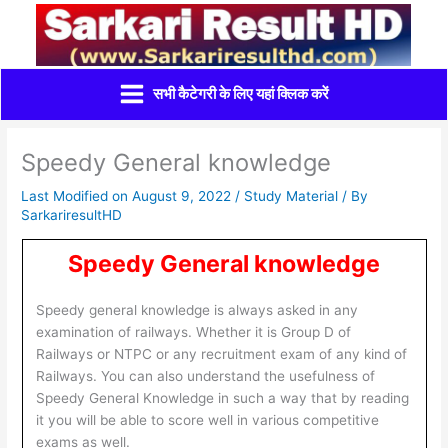
Skip
to
content
सभी कैटेगरी के लिए यहां क्लिक करें
Speedy General knowledge
Last Modified on August 9, 2022 /
Study Material
/ By
SarkariresultHD
Speedy General knowledge
Speedy general knowledge is always asked in any
examination of railways. Whether it is Group D of
Railways or NTPC or any recruitment exam of any kind of
Railways. You can also understand the usefulness of
Speedy General Knowledge in such a way that by reading
it you will be able to score well in various competitive
exams as well.