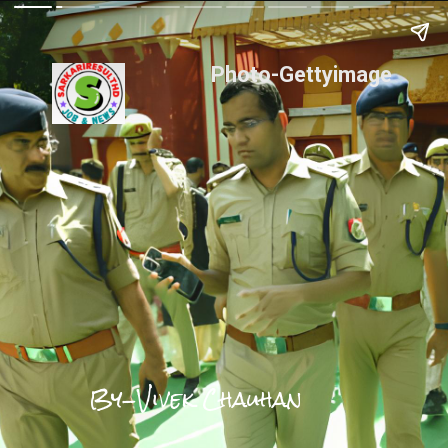
Photo-Gettyimage
By-Vivek Chauhan