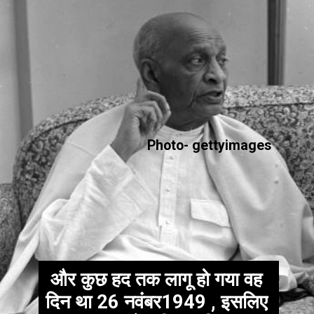
Photo- gettyimages
और कुछ हद तक लागू हो गया वह
दिन था 26 नवंबर1949 , इसलिए